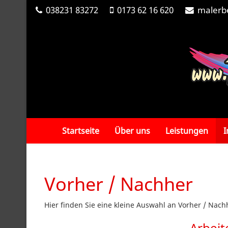
038231 83272
0173 62 16 620
malerb
Startseite
Über uns
Leistungen
I
Vorher / Nachher
Hier finden Sie eine kleine Auswahl an Vorher / Nac
Arbeit