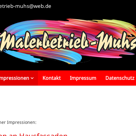
etrieb-muhs@web.de
mpressionen
Kontakt
Impressum
Datenschutz
hher Impressionen:
en an Hausfassaden