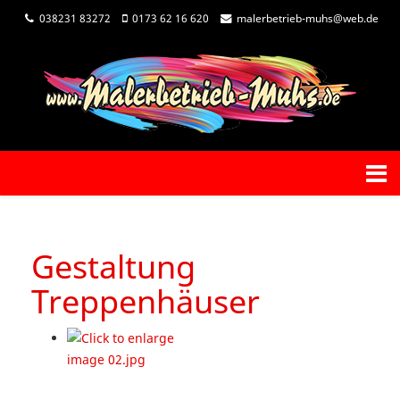
038231 83272
0173 62 16 620
malerbetrieb-muhs@web.de
Gestaltung
Treppenhäuser